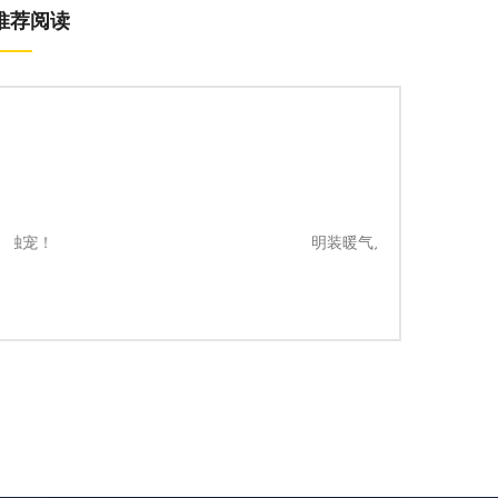
推荐阅读
明装暖气片-舒适健康生活的新标配
选购指导