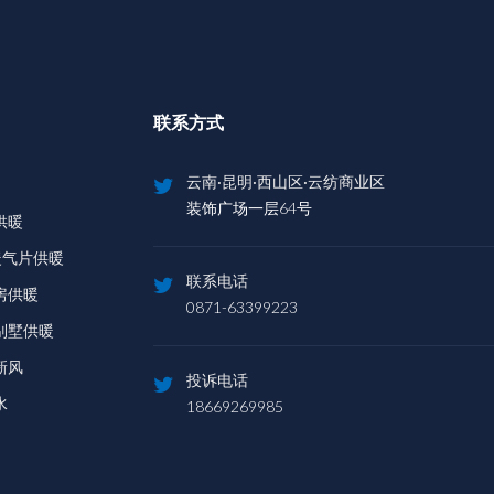
联系方式
云南·昆明·西山区·云纺商业区
装饰广场一层64号
供暖
暖气片供暖
联系电话
房供暖
0871-63399223
别墅供暖
新风
投诉电话
水
18669269985