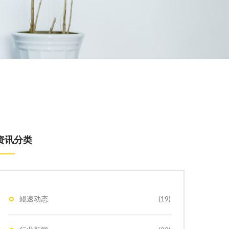
资讯分类
鲲速动态
(19)