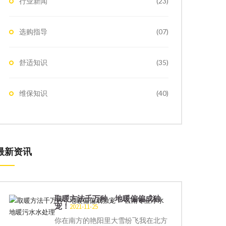
行业新闻
(23)
选购指导
(07)
舒适知识
(35)
维保知识
(40)
最新资讯
取暖方法千万种，地暖偏偏成独
宠！
2021-11-25
你在南方的艳阳里大雪纷飞我在北方