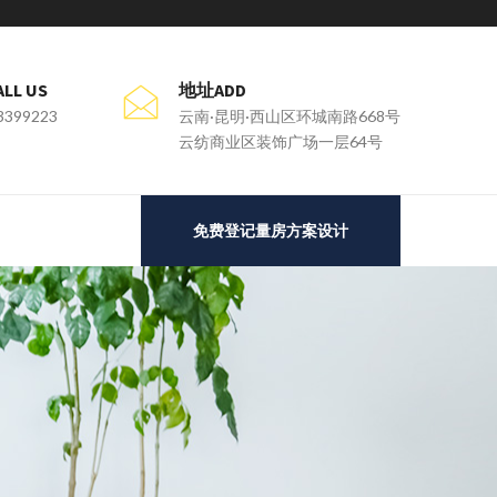
L US
地址ADD
3399223
云南·昆明·西山区环城南路668号
云纺商业区装饰广场一层64号
免费登记量房方案设计