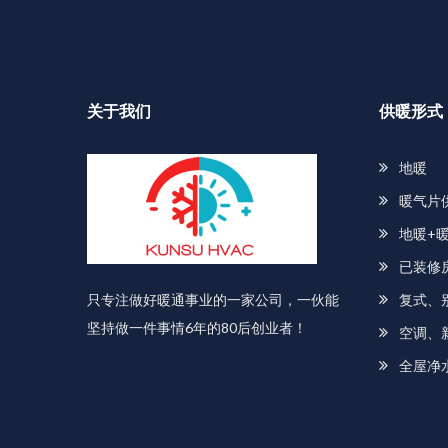
关于我们
供暖形式
地暖
暖气片
地暖+
已装修
只专注做好暖通事业的一家公司，一伙能
复式、
坚持做一件事情6年的80后创业者！
空调、
全屋净