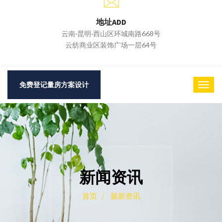
地址ADD
云南·昆明·西山区环城南路668号
云纺商业区装饰广场一层64号
免费登记量房方案设计
新闻资讯
首页 /
最新资讯