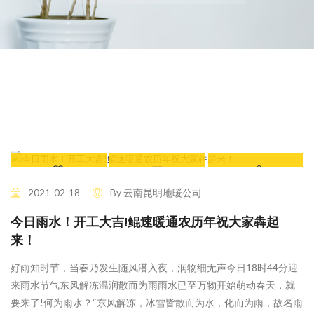
63 Likes
鲲速动态
鼠年不疫！牛转乾
2021-02-18
By 云南昆明地暖公司
坤！牛年大吉！
今日雨水！开工大吉!鲲速暖通农历年祝大家犇起
来！
好雨知时节，当春乃发生随风潜入夜，润物细无声今日18时44分迎
来雨水节气东风解冻温润散而为雨雨水已至万物开始萌动春天，就
要来了!何为雨水？“东风解冻，冰雪皆散而为水，化而为雨，故名雨