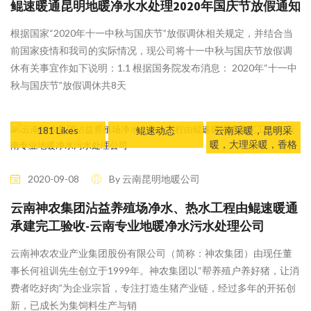
鲲速暖通昆明地暖净水水处理2020年国庆节放假通知
根据国家“2020年十一中秋与国庆节”放假调休相关规定，并结合当
前国家疫情和我司的实际情况，现公司将十一中秋与国庆节放假调
休有关事宜作如下说明：1.1 根据国务院发布消息： 2020年“十一中
秋与国庆节”放假调休共8天
181 Likes
鲲速动态
云南采暖，昆明采
暖，大理采暖，香格
里拉采暖，云南家用
商用净水，云南污水
2020-09-08
By 云南昆明地暖公司
处理
云南神农集团沾益养殖场净水、热水工程由鲲速暖通
承建完工验收-云南专业地暖净水污水处理公司
云南神农农业产业集团股份有限公司（简称：神农集团）由现任董
事长何祖训先生创立于1999年。神农集团以“帮养殖户养好猪，让消
费者吃好肉”为企业宗旨，专注打造生猪产业链，经过多年的开拓创
新，已成长为集饲料生产与销