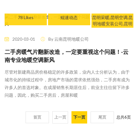
78 Likes
鲲速动态
昆明采暖,昆明空调,昆
明地暖安装公司,昆明
地暖公司,昆明地暖安
装,昆明热水工程，云
2020-03-01
By 云南昆明地暖公司
南新风安装
二手房暖气片翻新改造，一定要重视这个问题！-云
南专业地暖空调新风
尽管对新建商品房价格稳定的许多政策，业内人士分析认为，由于
城市化的持续过程中，房地产市场的需求依然强劲，二手房有成为
许多人的首选对象。在成屋销售长期居住后，前业主往往留下许多
问题，因此，购买二手房后，房屋和暖
首页
上一页
下一页
尾页
总共
6
页