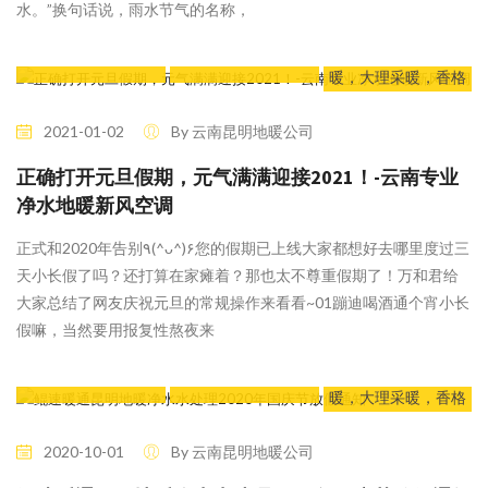
水。”换句话说，雨水节气的名称，
42 Likes
鲲速动态
云南采暖，昆明采
暖，大理采暖，香格
里拉采暖，云南家用
商用净水，云南污水
2021-01-02
By 云南昆明地暖公司
处理
正确打开元旦假期，元气满满迎接2021！-云南专业
净水地暖新风空调
正式和2020年告别٩(^ᴗ^)۶您的假期已上线大家都想好去哪里度过三
天小长假了吗？还打算在家瘫着？那也太不尊重假期了！万和君给
大家总结了网友庆祝元旦的常规操作来看看~01蹦迪喝酒通个宵小长
假嘛，当然要用报复性熬夜来
60 Likes
鲲速动态
云南采暖，昆明采
暖，大理采暖，香格
里拉采暖，云南家用
商用净水，云南污水
2020-10-01
By 云南昆明地暖公司
处理