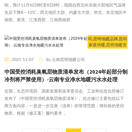
响，预计11月6日8时至8日8时，我国自西北向东南大部地区气温将
先后下降8～10℃，西北地区大部、内蒙古大部、华北、东北地区中
南部、黄淮、江淮西部、江南西南部
7 Likes
行业新闻
昆明地暖公司,昆明采
暖公司,昆明地暖,昆明
供暖,昆明地暖安装公
司,昆明地暖品牌,昆明
家庭供暖,昆明地暖安
装,昆明中央空调,昆明
新风系统,昆明净水系
2021-11-07
By 云南昆明地暖公司
统,云南供暖,鲲速暖通
中国受控消耗臭氧层物质清单发布（2024年起部分制
冷剂将严禁使用）-云南专业净水地暖污水水处理
近期，生态环境部、国家发展和改革委员会、工业和信息化部修订
发布了《中国受控消耗臭氧层物质清单》。此次修订主要包括以下
两方面内容：一是进一步完善《清单》的管理范围：增补新的受控
物质。根据《修正案》履约要求，