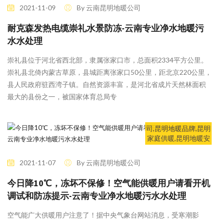
新风系统,昆明净水系
2021-11-09
By 云南昆明地暖公司
统,云南供暖,鲲速暖通
耐克森发热电缆崇礼水景防冻-云南专业净水地暖污
水水处理
崇礼县位于河北省西北部，隶属张家口市，总面积2334平方公里。
崇礼县北倚内蒙古草原，县城距离张家口50公里，距北京220公里，
县人民政府驻西湾子镇。自然资源丰富，是河北省成片天然林面积
最大的县份之一，被国家体育总局专
7 Likes
行业新闻
昆明地暖公司,昆明采
暖公司,昆明地暖,昆明
供暖,昆明地暖安装公
司,昆明地暖品牌,昆明
家庭供暖,昆明地暖安
装,昆明中央空调,昆明
新风系统,昆明净水系
2021-11-07
By 云南昆明地暖公司
统,云南供暖,鲲速暖通
今日降10℃，冻坏不保修！空气能供暖用户请看开机
调试和防冻提示-云南专业净水地暖污水水处理
空气能广大供暖用户注意了！据中央气象台网站消息，受寒潮影