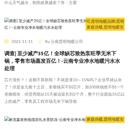
什么天气越冷，制热效果越差？答：主要
6 Likes
行业新闻
昆明地暖公司,昆明采
暖公司,昆明地暖,昆明
供暖,昆明地暖安装公
司,昆明地暖品牌,昆明
家庭供暖,昆明地暖安
装,昆明中央空调,昆明
新风系统,昆明净水系
2021-11-11
By 云南昆明地暖公司
统,云南供暖,鲲速暖通
调查| 至少减产35亿！全球缺芯致热泵旺季无米下
锅，零售市场蒸发百亿！-云南专业净水地暖污水水
处理
芯片涨价？！这都不算新闻！不就是涨10～15%吗？企业早就认命
了！但是金九银十之后，拿着钱买不到芯片，加200块钱抢不到一个
变频模块，供货周期从15天被迫延长到2个月，整个行业面临35亿以
7 Likes
行业新闻
昆明地暖公司,昆明采
上的减产，零售及工程市场无米下锅导致
暖公司,昆明地暖,昆明
供暖,昆明地暖安装公
司,昆明地暖品牌,昆明
家庭供暖,昆明地暖安
装,昆明中央空调,昆明