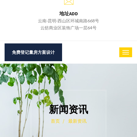
地址ADD
云南·昆明·西山区环城南路668号
云纺商业区装饰广场一层64号
免费登记量房方案设计
新闻资讯
首页 /
最新资讯