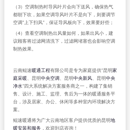
（3）空调制热时导风叶片会向下送风，确保热气
都朝下吹，如果空调导风叶片不是向下，则要调节
空调“上下扫风”，保证导风板向下，效果要好些；
（4）查看空调制热出风量如何，如果出风小，建
议顾客将过滤网清洗下，过滤网堵塞也会影响空调
制热效果。
云南鲲速
暖通工程
有限公司是专为家庭提供“昆明
家
庭采暖
、昆明
中央空调
、昆明
中央新风
、昆明
中央
净水
”四大系统解决方案服务商之一，构建了集销
售、设计、施工、监理、售后为一体的暖通服务平
台，涉及居家、办公、休闲等多种室内环境解决方
案。
鲲速暖通将为广大云南地区客户提供优质的昆明
地
暖安装和服务
，欢迎到店咨询！