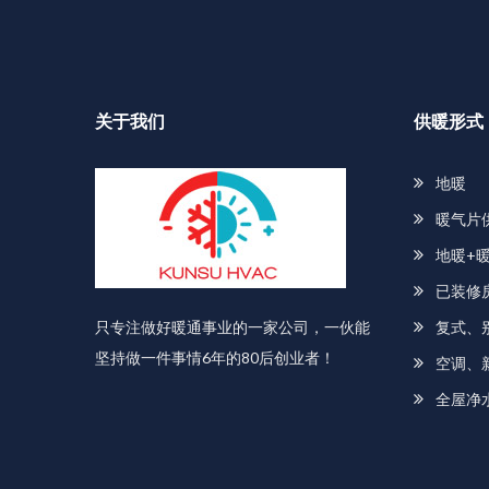
关于我们
供暖形式
地暖
暖气片
地暖+
已装修
只专注做好暖通事业的一家公司，一伙能
复式、
坚持做一件事情6年的80后创业者！
空调、
全屋净