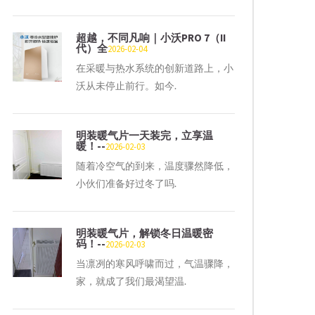
超越，不同凡响｜小沃PRO 7（II
代）全
2026-02-04
在采暖与热水系统的创新道路上，小
沃从未停止前行。如今.
明装暖气片一天装完，立享温
暖！--
2026-02-03
随着冷空气的到来，温度骤然降低，
小伙们准备好过冬了吗.
明装暖气片，解锁冬日温暖密
码！--
2026-02-03
当凛冽的寒风呼啸而过，气温骤降，
家，就成了我们最渴望温.