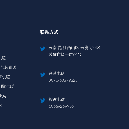
联系方式
云南·昆明·西山区·云纺商业区
装饰广场一层64号
供暖
暖气片供暖
联系电话
房供暖
0871-63399223
别墅供暖
新风
投诉电话
水
18669269985