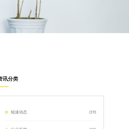
资讯分类
鲲速动态
(19)