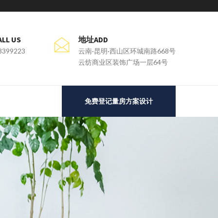
L US
地址ADD
3399223
云南·昆明·西山区环城南路668号
云纺商业区装饰广场一层64号
免费登记量房方案设计