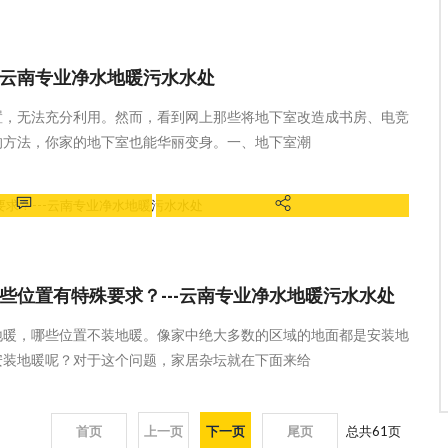
维保知识
昆明家庭采暖、昆明中央空调、昆明中央
新风、昆明中央净水，昆明优口，云南小
沃
-云南专业净水地暖污水水处
置，无法充分利用。然而，看到网上那些将地下室改造成书房、电竞
的方法，你家的地下室也能华丽变身。一、地下室潮
维保知识
昆明家庭采暖、昆明中央空调、昆明中央
新风、昆明中央净水，昆明优口，云南小
沃
位置有特殊要求？---云南专业净水地暖污水水处
地暖，哪些位置不装地暖。像家中绝大多数的区域的地面都是安装地
安装地暖呢？对于这个问题，家居杂坛就在下面来给
首页
上一页
下一页
尾页
总共
61
页