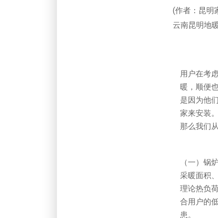
(作者：昆
云南昆明地暖
用户在考
暖，顺便
是因为他
家来安装
那么我们
（一）锅
采暖面积
理论热负
合用户的
患。