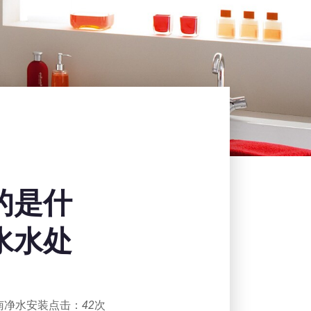
的是什
水水处
南净水安装
点击：
42
次