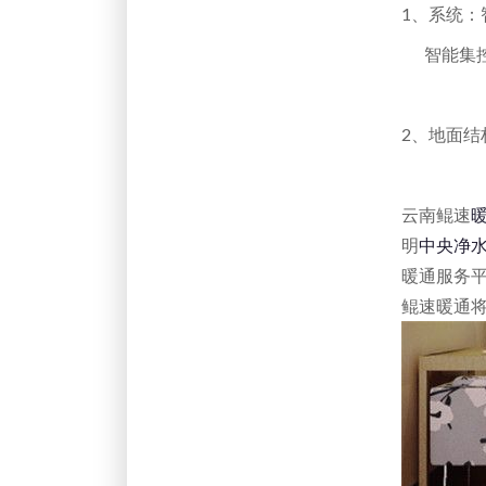
1、系统
智能集控
2、地面
云南鲲速
明
中央净
暖通服务
鲲速暖通