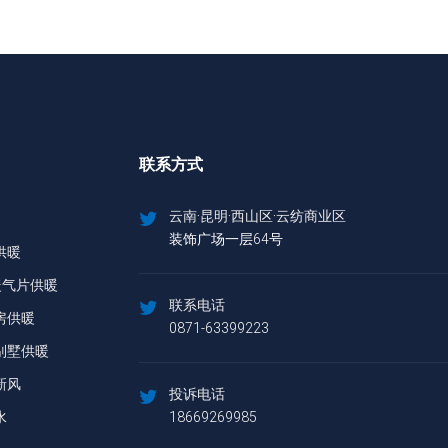
联系方式
云南·昆明·西山区·云纺商业区
装饰广场一层64号
供暖
暖气片供暖
联系电话
房供暖
0871-63399223
别墅供暖
新风
投诉电话
水
18669269985