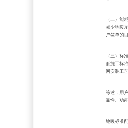
（二）能
减少地暖
户签单的
（三）标
低施工标
网安装工
综述：用
靠性、功
地暖标准