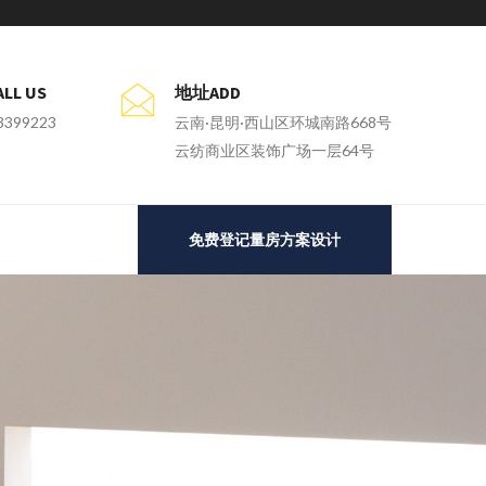
L US
地址ADD
3399223
云南·昆明·西山区环城南路668号
云纺商业区装饰广场一层64号
免费登记量房方案设计